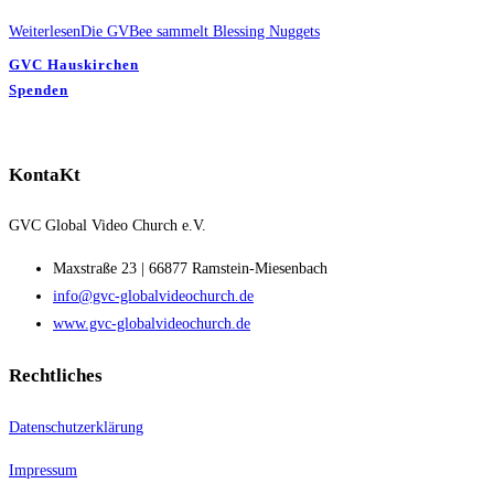
Weiterlesen
Die GVBee sammelt Blessing Nuggets
GVC Hauskirchen
Spenden
KontaKt
GVC Global Video Church e.V.
Maxstraße 23 | 66877 Ramstein-Miesenbach
info@gvc-globalvideochurch.de
www.gvc-globalvideochurch.de
Rechtliches
Datenschutzerklärung
Impressum