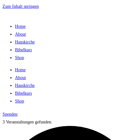
Zum Inhalt springen
Home
About
Hauskirche
Bibelkurs
Shop
Home
About
Hauskirche
Bibelkurs
Shop
Spenden
3 Veranstaltungen gefunden.