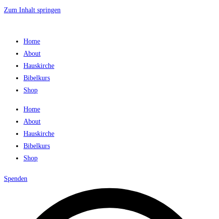
Zum Inhalt springen
Home
About
Hauskirche
Bibelkurs
Shop
Home
About
Hauskirche
Bibelkurs
Shop
Spenden