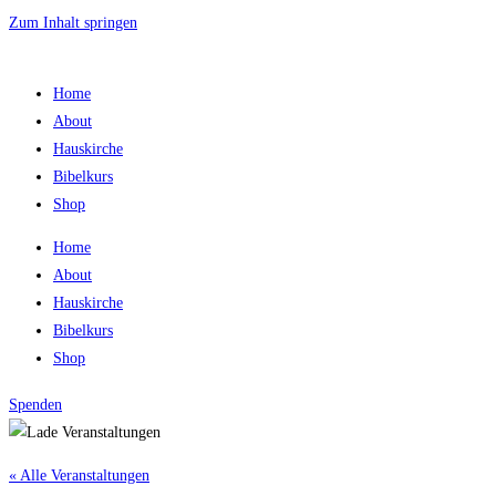
Zum Inhalt springen
Home
About
Hauskirche
Bibelkurs
Shop
Home
About
Hauskirche
Bibelkurs
Shop
Spenden
« Alle Veranstaltungen