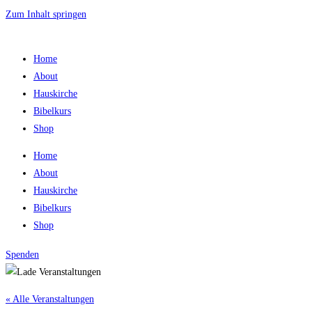
Zum Inhalt springen
Home
About
Hauskirche
Bibelkurs
Shop
Home
About
Hauskirche
Bibelkurs
Shop
Spenden
« Alle Veranstaltungen