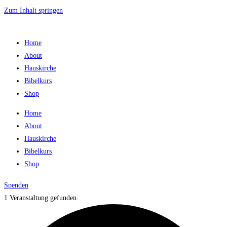
Zum Inhalt springen
Home
About
Hauskirche
Bibelkurs
Shop
Home
About
Hauskirche
Bibelkurs
Shop
Spenden
1 Veranstaltung gefunden.