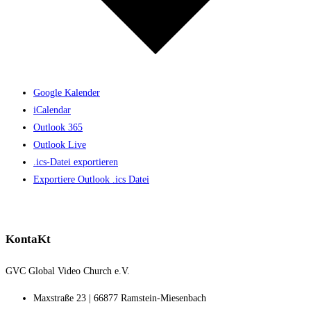
Google Kalender
iCalendar
Outlook 365
Outlook Live
.ics-Datei exportieren
Exportiere Outlook .ics Datei
KontaKt
GVC Global Video Church e.V.
Maxstraße 23 | 66877 Ramstein-Miesenbach