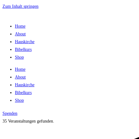
Zum Inhalt springen
Home
About
Hauskirche
Bibelkurs
Shop
Home
About
Hauskirche
Bibelkurs
Shop
Spenden
35 Veranstaltungen gefunden.